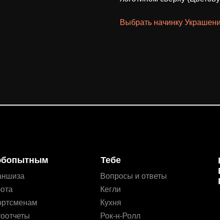
Выбрать начинку
Украшен
бопытным
Тебе
аншиза
Вопросы и ответы
ота
Кегли
ортсменам
Кухня
оотчеты
Рок-н-Ролл