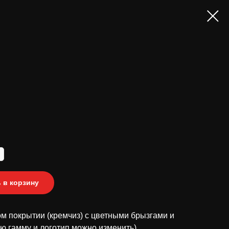
 в корзину
м покрытии (кремчиз) с цветными брызгами и
ю гамму и логотип можно изменить)