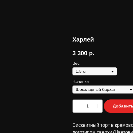
Харлей
3 300
р.
Вес
Начинки
Добавить
Бисквитный торт в кремово
логотипом сверху (Цветову