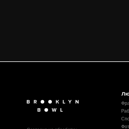
Лю
Фр
Раб
Сп
Фот