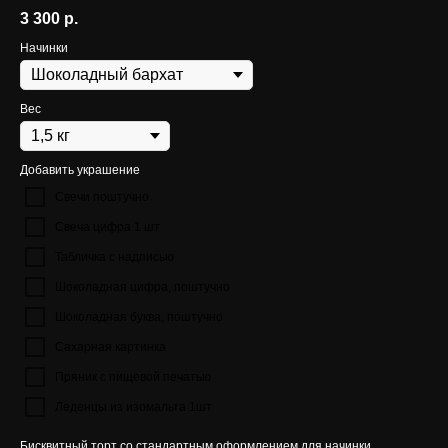
3 300
р.
Начинки
Вес
Добавить украшение
Свечи поштучно
Свеча цифра 1 шт
Табличка с надписью
Шоколадная цифра, поштучно
Шоколадная буква, поштучно
Сахарная картинка
Пряник с пищевой печатью
Леденцы из изомальта 1шт
Бисквитный торт со стандартным оформлением для начинки