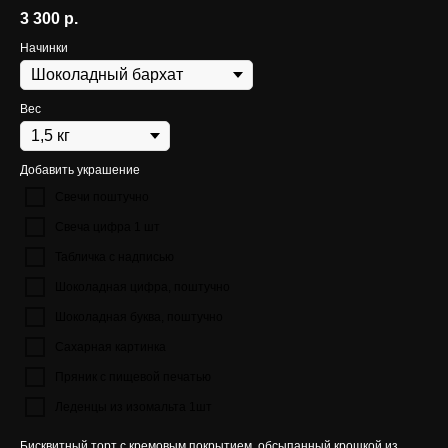
3 300
р.
Начинки
Вес
Добавить украшение
Свечи поштучно
Свеча цифра 1 шт
Табличка с надписью
Шоколадная цифра, поштучно
Шоколадная буква, поштучно
Сахарная картинка
Пряник с пищевой печатью
Леденцы из изомальта 1шт
Бисквитный торт с кремовым покрытием, обсыпанный крошкой из